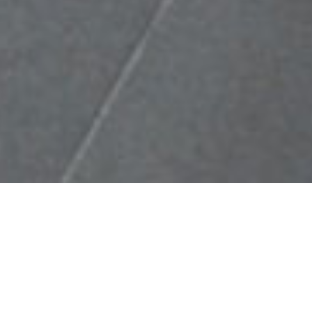
Servizi di pulizia integrati
Stereo s.r.l.
Stereo è una società, fondata a Milano e sul